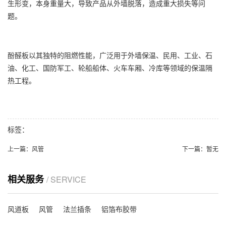
生形变，本身重量大，导致产品从外墙脱落，造成重大损失等问
题。
酚醛板以其独特的阻燃性能，广泛用于外墙保温、民用、工业、石
油、化工、国防军工、轮船船体、火车车厢、冷库等领域的保温隔
热工程。
标签：
上一篇：
风管
下一篇：
暂无
相关服务
/ SERVICE
风道板
风管
法兰插条
铝箔布胶带