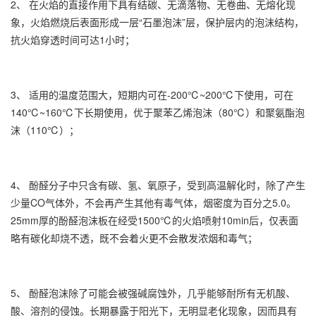
2、 在火焰的直接作用下具有结碳、无滴落物、无卷曲、无熔化现
象，火焰燃烧后表面形成一层“石墨泡沫”层，保护层内的泡沫结构，
抗火焰穿透时间可达1小时；
3、 适用的温度范围大，短期内可在-200℃~200℃下使用，可在
140℃~160℃下长期使用，优于聚苯乙烯泡沫（80℃）和聚氨酯泡
沫（110℃）；
4、 酚醛分子中只含有碳、氢、氧原子，受到高温解化时，除了产生
少量CO气体外，不会再产生其他有毒气体，烟密度为百分之5.0。
25mm厚的酚醛泡沫板在经受1500℃的火焰喷射10min后，仅表面
略有碳化却烧不透，既不会着火更不会散发浓烟和毒气；
5、 酚醛泡沫除了可能会被强碱腐蚀外，几乎能够耐所有无机酸、
酸、溶剂的侵蚀。长期暴露于阳光下，无明显老化现象，因而具有