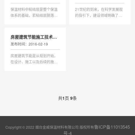
统"和"聚苯保温板薄抹灰系统&
结构分为连通型、封闭型、半
保温材料中粘结层是整个保温
21世纪的到来，在科学发展观
quo
封闭型几种，除少数泡沫塑料
体系的基础，若粘结层脱落，
的指引下，建设领域明确了走
的空隙多数为封
将导致整个保温体系及饰面层
资源节约型、环境友好型的新
脱落，那么你知道是什么原因
型工业化道路。目前我国已初
造成的保温板脱落吗？1、因粘
步建立起了以节能百分之50为
房屋建筑节能施工技术探析
结胶浆配比不当造成保温板脱
目标的建筑节能设计标准体
发布时间：2016-02-19
落。2、基层平整度不好而又未
系，不分地区执行更高的百分
作找平处理。3、粘结剂自身性
之65节能标准。而对于建筑节
房屋建筑节能是从规划开始，
能不过关。4、粘结面积过小，
能，关键的环节就是新型节能
在设计、施工以及后续的施工
未达到百
建材的使用和
各个环节都严格执行节能标
准，合理选择节能材料与节能
施工技术，以及达到改善人居
环境、节约能源、提高能源利
用率的目的。一、房屋建筑施
共
1
页
9
条
工技术基础原则1、材料选择房
屋建筑材料的选择，节能材料
是首先，为了满足
鲁ICP备11013545
Copyright © 2022 烟台金威保温材料有限公司 版权所有
号-4