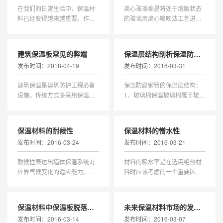
在我们的日常生活中，保温材
离心玻璃棉是将处于熔融状态
料已经变得越来越重要。作为
的玻璃用离心喷吹法工艺进行
一种能够保持室内温度，减少
纤维化喷涂热固性树脂制成的
能源消耗的材料，它正在逐渐
丝状材料，再经过热固化深加
改变我们的生活方式。特别是
工处理，可制成具有多种用途
建筑保温板常见的弊端
保温层结构剖析保温防腐钢管
在烟台，这个保温材料产业的
的系列产品。离心玻璃棉内部
发布时间：2018-04-19
发布时间：2016-03-31
重要基地，这种绿色建筑材料
纤维蓬松交错，存在大量微小
的应用正在逐渐普及。 烟台的
的孔隙，是典型的多孔性吸声
建筑保温是建筑防护工程必备
保温防腐钢管的保温层结构：
保温材料产业拥有悠久的历史
材料，具有良好的吸声特性。
设施，传统方式多采用保温板
1、玻璃棉保温玻璃棉属于玻璃
和丰富的
离心玻璃棉可以制
形成一道缓存区域，尽量降低
纤维中的一个类别，一种人造
温度散失的速度，达到保暖保
无机纤维。玻璃棉是将熔融玻
温的效果。但因其弊端较多，
璃纤维化，形成棉状的资料，
保温材料的耐候性
保温材料的憎水性
并不是建筑保温的理想材料，
化学成分属玻璃类，一种无机
发布时间：2016-03-24
发布时间：2016-03-21
这里就来简述建筑保温板的一
质纤维。具有成型好、体积密
些常见弊端，瑞佩姆提醒消费
度小、热导率彽、保温绝热、
耐候性表达出墙体保温系统对
材料的吸水率是在选用绝热材
者在选择建筑保温材料时一定
吸音性能好、耐腐饰、化学性
外界气候变化的适应能力。夏
料时应该考虑的一个重要因
要慎重。1、脱落
能稳定。一般用
季炎热、冬季湿热、季内温差
素，常温下水的导热系数是空
小、四季温差大的地区，保温
气的23.1倍。绝热材料吸水后
材料的耐候性直接影响系统的
不但会大大降低其绝热性能，
保温材料中保温板脱落的原因分析
未来保温材料市场的发展趋势
使用寿命。为规范产品准入市
而且会加速对金属的腐蚀，是
发布时间：2016-03-14
发布时间：2016-03-07
场，国家指定"聚苯保温砂浆系
十分有害的。保温材料的空隙